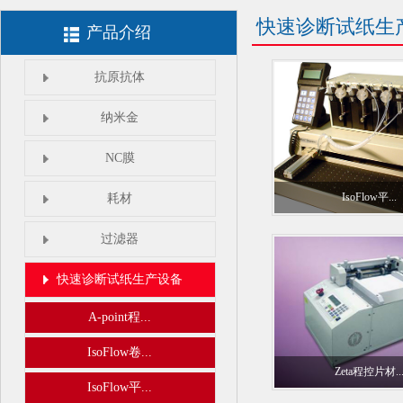
快速诊断试纸生
产品介绍
抗原抗体
纳米金
NC膜
IsoFlow平...
耗材
过滤器
快速诊断试纸生产设备
A-point程...
IsoFlow卷...
Zeta程控片材..
IsoFlow平...