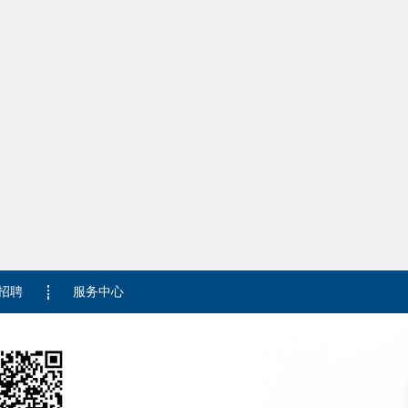
招聘
服务中心