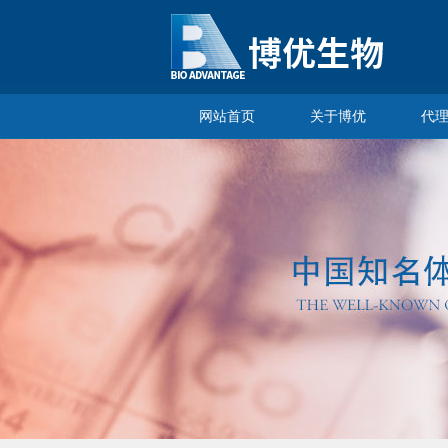
网站首页
关于博优
代