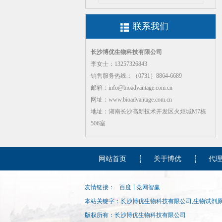
联系我们
长沙博优生物科技有限公司
李女士：13257326843
销售服务热线：（0731）8864-6689
邮箱：info@bioadvantage.com.cn
网址：www.bioadvantage.com.cn
地址：湖南长沙高新技术开发区火炬城M7栋
506室
网站首页
关于博优
代
友情链接：
百度
竞网智赢
本站关键字：长沙博优生物科技有限公司,生物试剂原料
试纸生产设备
版权所有：长沙博优生物科技有限公司