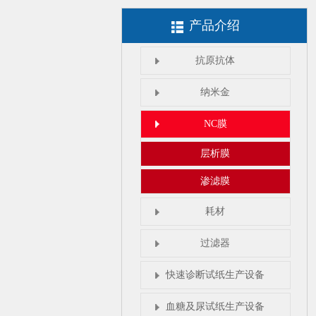
产品介绍
抗原抗体
纳米金
NC膜
层析膜
渗滤膜
耗材
过滤器
快速诊断试纸生产设备
血糖及尿试纸生产设备